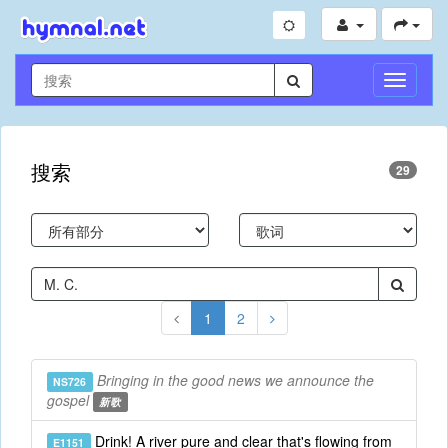
切
换
导
航
搜索
29
1
2
Bringing in the good news we announce the
NS726
gospel
新歌
Drink! A river pure and clear that's flowing from
E1151