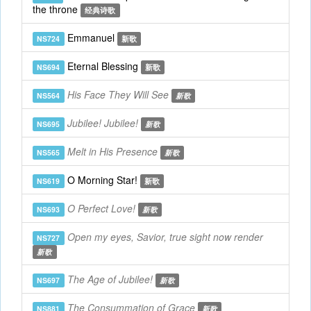
the throne
经典诗歌
Emmanuel
NS724
新歌
Eternal Blessing
NS694
新歌
His Face They Will See
NS564
新歌
Jubilee! Jubilee!
NS695
新歌
Melt in His Presence
NS565
新歌
O Morning Star!
NS619
新歌
O Perfect Love!
NS693
新歌
Open my eyes, Savior, true sight now render
NS727
新歌
The Age of Jubilee!
NS697
新歌
The Consummation of Grace
NS881
新歌