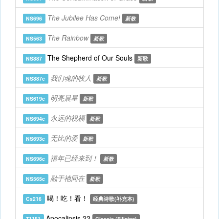
The Jubilee Has Come!
NS696
新歌
The Rainbow
NS563
新歌
The Shepherd of Our Souls
NS887
新歌
我们魂的牧人
NS887c
新歌
明亮晨星
NS619c
新歌
永远的祝福
NS694c
新歌
无比的爱
NS693c
新歌
禧年已经来到！
NS696c
新歌
融于祂同在
NS565c
新歌
喝！吃！看！
Cs216
经典诗歌(补充本)
Apocalipsis 22
T1151
Classic (Filipino)