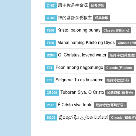
恩主你是生命源
C167
经典诗歌
神的基督亲爱救主
C108
经典诗歌
Kristo, balon ng buhay
T206
Classic (Filipino)
Mahal naming Kristo ng Diyos
T126
Classic (Fil
O, Christus, levend water
D206
经典诗歌(菏兰语)
Poon anong nagpatungo
T94
Classic (Filipino)
Seigneur Tu es la source
F32
经典诗歌(法语)
Tuboran S'ya, O Cristo
CB206
经典诗歌(宿务语)
É Cristo viva fonte
P113
经典诗歌(葡萄牙语)
ක්‍රිස්තුන් දිය උල්පත වන්නේ
Si206
Classic (僧伽罗