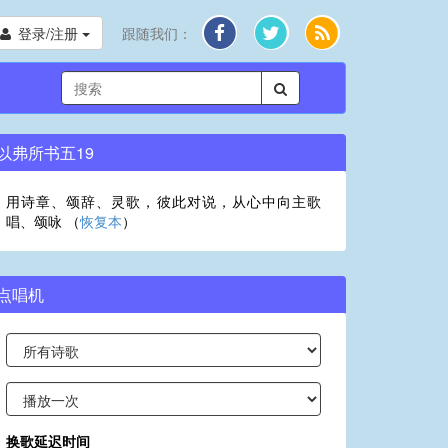
登录/注册
跟随我们：
以弗所书五19
用诗章、颂辞、灵歌，彼此对说，从心中向主歌
唱、颂咏 （
恢复本
）
点唱机
换歌延迟时间