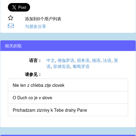
添加到0个用户列表
与朋友分享
相关的歌
语言：
中文
,
僧伽罗语
,
宿务语
,
德语
,
法语
,
英
语
,
菲律宾语
,
葡萄牙语
请参见：
Nie len z chleba zije clovek
O Duch co je v slove
Prichadzam ziznivy k Tebe drahy Pane