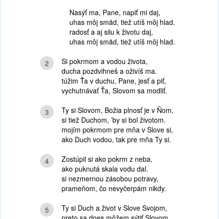
Nasýť ma, Pane, napiť mi daj,
uhas môj smäd, tiež utíš môj hlad.
radosť a aj silu k životu daj,
uhas môj smäd, tiež utíš môj hlad.
Si pokrmom a vodou života,
2
ducha pozdvihneš a oživíš ma.
túžim Ťa v duchu, Pane, jesť a piť,
vychutnávať Ťa, Slovom sa modliť.
Ty si Slovom, Božia plnosť je v Ňom,
3
si tiež Duchom, ’by si bol životom.
mojím pokrmom pre mňa v Slove si,
ako Duch vodou, tak pre mňa Ty si.
Zostúpil si ako pokrm z neba,
4
ako puknutá skala vodu dal.
si nezmernou zásobou potravy,
prameňom, čo nevyčerpám nikdy.
Ty si Duch a život v Slove Svojom,
5
preto sa dnes môžem sýtiť Slovom.