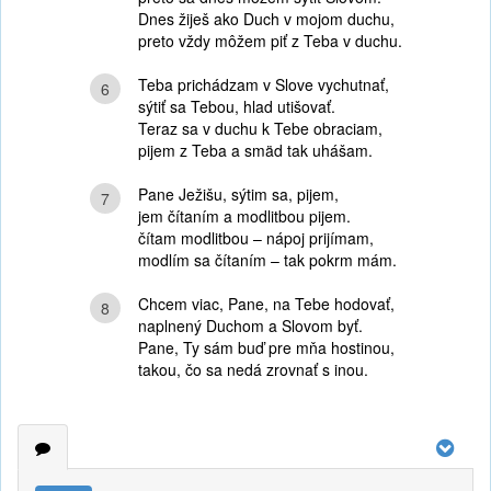
Dnes žiješ ako Duch v mojom duchu,
preto vždy môžem piť z Teba v duchu.
Teba prichádzam v Slove vychutnať,
6
sýtiť sa Tebou, hlad utišovať.
Teraz sa v duchu k Tebe obraciam,
pijem z Teba a smäd tak uhášam.
Pane Ježišu, sýtim sa, pijem,
7
jem čítaním a modlitbou pijem.
čítam modlitbou – nápoj prijímam,
modlím sa čítaním – tak pokrm mám.
Chcem viac, Pane, na Tebe hodovať,
8
naplnený Duchom a Slovom byť.
Pane, Ty sám buď pre mňa hostinou,
takou, čo sa nedá zrovnať s inou.