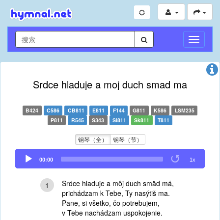
切
换
导
航
Srdce hladuje a moj duch smad ma
B424
C586
CB811
E811
F144
G811
K586
LSM235
P811
R545
S343
Si811
Sk811
T811
钢琴（全）
钢琴（节）
Audio
00:00
1x
Player
Srdce hladuje a môj duch smäd má,
1
prichádzam k Tebe, Ty nasýtiš ma.
Pane, si všetko, čo potrebujem,
v Tebe nachádzam uspokojenie.