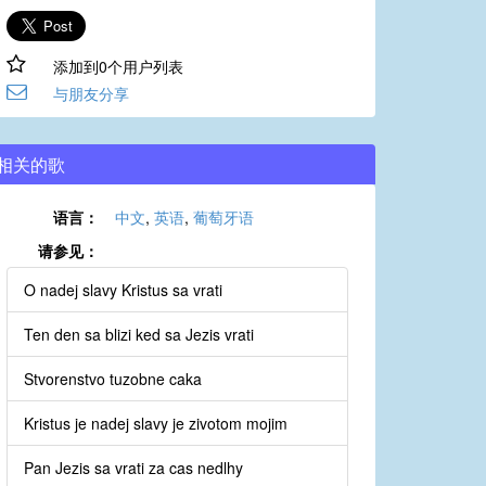
添加到0个用户列表
与朋友分享
相关的歌
语言：
中文
,
英语
,
葡萄牙语
请参见：
O nadej slavy Kristus sa vrati
Ten den sa blizi ked sa Jezis vrati
Stvorenstvo tuzobne caka
Kristus je nadej slavy je zivotom mojim
Pan Jezis sa vrati za cas nedlhy