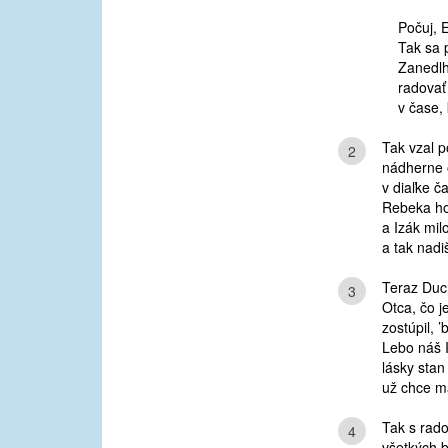
Počuj, E
Tak sa p
Zanedlh
radovať
v čase, 
Tak vzal 
2
nádherne 
v diaľke č
Rebeka ho
a Izák milo
a tak nadi
Teraz Duc
3
Otca, čo j
zostúpil, 
Lebo náš 
lásky stan 
už chce m
Tak s rad
4
všetkých b