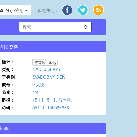
登录/注册
跟随我们：
详细资料
循环：
整首歌
永远
类别：
NÁDEJ SLÁVY
子类别：
SVADOBNÝ DEŇ
调号：
G大调
节奏：
4/4
韵律：
15.11.15.11. 与副歌。
诗码：
551111155566666
分享