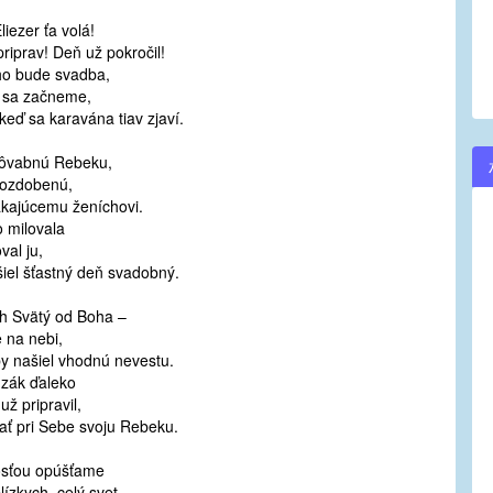
liezer ťa volá!
riprav! Deň už pokročil!
o bude svadba,
 sa začneme,
keď sa karavána tiav zjaví.
pôvabnú Rebeku,
ozdobenú,
akajúcemu ženíchovi.
 milovala
val ju,
šiel šťastný deň svadobný.
h Svätý od Boha –
e na nebi,
’by našiel vhodnú nevestu.
Izák ďaleko
už pripravil,
ať pri Sebe svoju Rebeku.
osťou opúšťame
lízkych, celý svet,