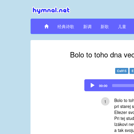
经典诗歌
新调
新歌
儿童
Bolo to toho dna vec
Cs915
E
Audio
00:00
Player
Bolo to to
1
pri starej 
Eliezer svo
Pri tej stu
Izákovi ne
a tak svoj