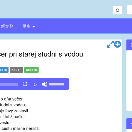
经文歌
更多
er pri starej studni s vodou
1318
K1011
Sk1318
Use
1x
Up/Down
Arrow
ho dňa večer
keys
studni s vodou,
to
je ťavy zastavil.
increase
dni totiž našiel
or
vestu,
decrease
u cestu márne nerazil.
volume.