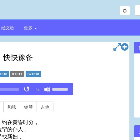
经文歌
更多
，快快豫备
1318
K1011
Sk1318
Use
1x
Up/Down
Arrow
keys
和弦
钢琴
吉他
to
increase
，约在黄昏时分，
or
拉罕的仆人，
decrease
寻找新妇，
volume.