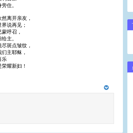
身旁住。
欣然离开亲友，
世界说再见；
已蒙呼召，
归给主。
脱尽斑点皱纹，
我们主耶稣，
喜乐
是荣耀新妇！