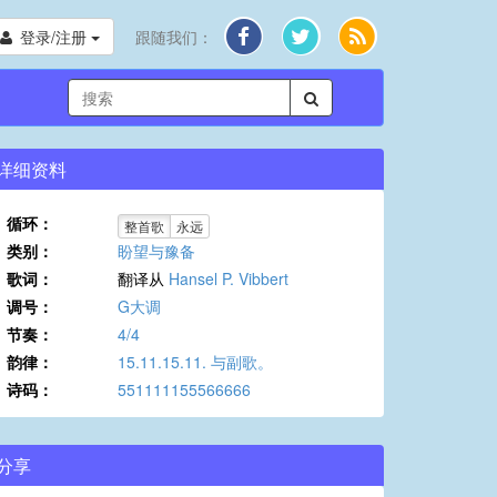
登录/注册
跟随我们：
详细资料
循环：
整首歌
永远
类别：
盼望与豫备
歌词：
翻译从
Hansel P. Vibbert
调号：
G大调
节奏：
4/4
韵律：
15.11.15.11. 与副歌。
诗码：
551111155566666
分享