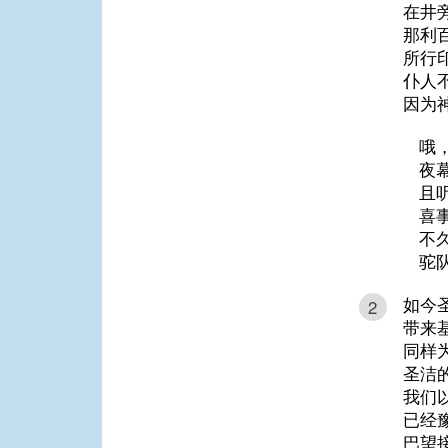
在井
那利
所行
仆人
因为
哦
夜
且
喜
不
驼
如今
2
带来
同样
圣洁
我们
已经
巴望