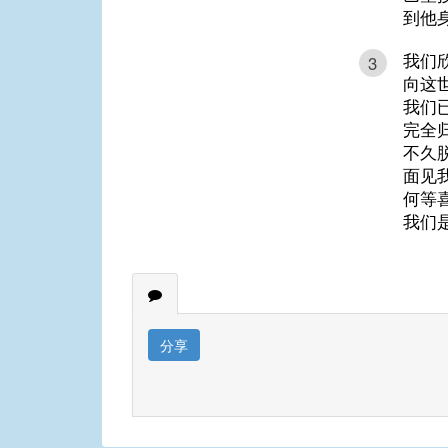
到他
我们
3
向这
我们
完全
不久
面见
何等
我们
分享