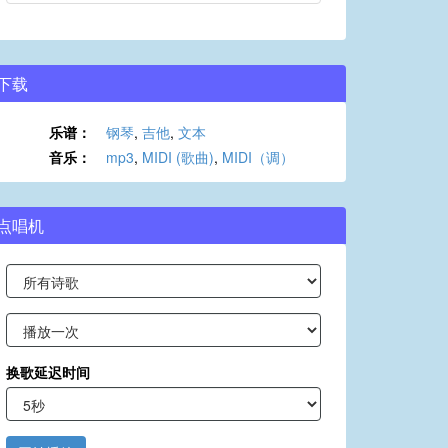
下载
乐谱：
钢琴
,
吉他
,
文本
音乐：
mp3
,
MIDI (歌曲)
,
MIDI（调）
点唱机
换歌延迟时间