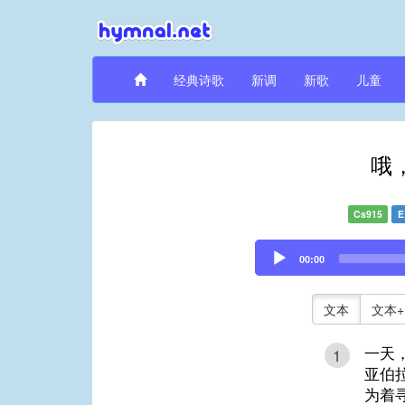
经典诗歌
新调
新歌
儿童
哦
Cs915
E
Audio
00:00
Player
文本
文本+
一天
1
亚伯
为着