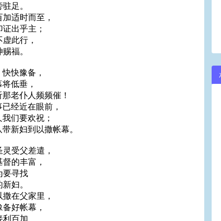
旁驻足。
百加适时而至，
印证出乎主；
不虚此行，
神赐福。
，快快豫备，
幕将低垂，
听那老仆人频频催！
事已经近在眼前，
久我们要欢祝；
队带新妇到以撒帐幕。
圣灵受父差遣，
基督的丰富，
为要寻找
的新妇。
以撒在父家里，
豫备好帐幕，
接利百加