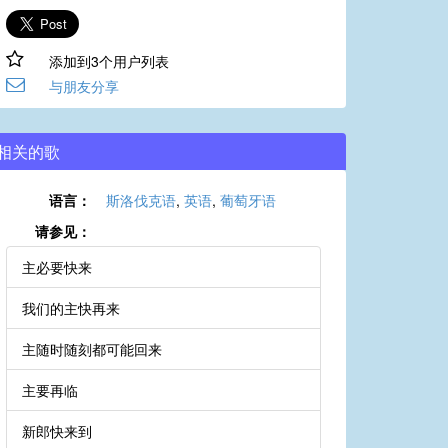
添加到3个用户列表
与朋友分享
相关的歌
语言：
斯洛伐克语
,
英语
,
葡萄牙语
请参见：
主必要快来
我们的主快再来
主随时随刻都可能回来
主要再临
新郎快来到