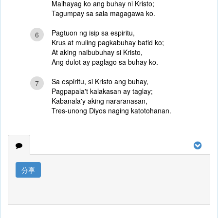
Maihayag ko ang buhay ni Kristo;
Tagumpay sa sala magagawa ko.
Pagtuon ng isip sa espiritu,
6
Krus at muling pagkabuhay batid ko;
At aking naibubuhay si Kristo,
Ang dulot ay paglago sa buhay ko.
Sa espiritu, si Kristo ang buhay,
7
Pagpapala't kalakasan ay taglay;
Kabanala'y aking nararanasan,
Tres-unong Diyos naging katotohanan.
分享