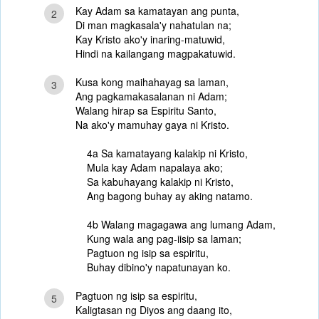
Kay Adam sa kamatayan ang punta,
2
Di man magkasala'y nahatulan na;
Kay Kristo ako'y inaring-matuwid,
Hindi na kailangang magpakatuwid.
Kusa kong maihahayag sa laman,
3
Ang pagkamakasalanan ni Adam;
Walang hirap sa Espiritu Santo,
Na ako'y mamuhay gaya ni Kristo.
4a Sa kamatayang kalakip ni Kristo,
Mula kay Adam napalaya ako;
Sa kabuhayang kalakip ni Kristo,
Ang bagong buhay ay aking natamo.
4b Walang magagawa ang lumang Adam,
Kung wala ang pag-iisip sa laman;
Pagtuon ng isip sa espiritu,
Buhay dibino'y napatunayan ko.
Pagtuon ng isip sa espiritu,
5
Kaligtasan ng Diyos ang daang ito,