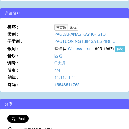
详细资料
循环：
整首歌
永远
类别：
PAGDARANAS KAY KRISTO
子类别：
PAGTUON NG ISIP SA ESPIRITU
歌词：
翻译从
Witness Lee
(1905-1997)
传记
音乐：
匿名
调号：
G大调
节奏：
4/4
韵律：
11.11.11.11.
诗码：
15543511765
分享