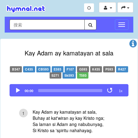
切
换
导
航
Kay Adam ay kamatayan at sala
B347
C435
CB593
E593
F107
G593
K435
P593
R427
S271
Sk593
T593
Audio
00:00
1x
Player
Kay Adam ay kamatayan at sala,
1
Buhay at kat'wiran ay kay Kristo nga;
Sa laman si Adam ang nabubunyag,
Si Kristo sa 'spiritu nahahayag.