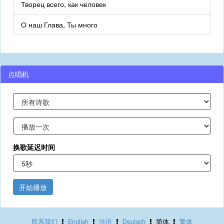
Творец всего, как человек
О наш Глава, Ты много
点唱机
换歌延迟时间
开始播放
联系我们
English
法语
Deutsch
简体
繁体