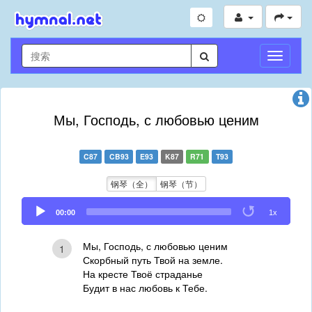
切
换
导
航
Мы, Господь, с любовью ценим
C87
CB93
E93
K87
R71
T93
钢琴（全）
钢琴（节）
Audio
00:00
1x
Player
Мы, Господь, с любовью ценим
1
Скорбный путь Твой на земле.
На кресте Твоё страданье
Будит в нас любовь к Тебе.