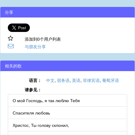
分享
添加到0个用户列表
与朋友分享
相关的歌
语言：
中文
,
宿务语
,
英语
,
菲律宾语
,
葡萄牙语
请参见：
О мой Господь, я так люблю Тебя
Спасителя любовь
Христос, Ты голову склонил,