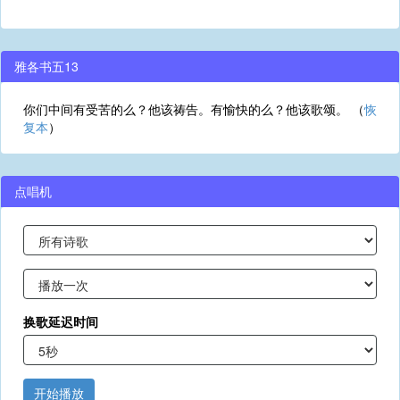
雅各书五13
你们中间有受苦的么？他该祷告。有愉快的么？他该歌颂。 （
恢
复本
）
点唱机
换歌延迟时间
开始播放