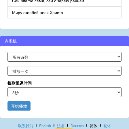
Сей благое семя, сей с зарёю ранней
Миру скорбей неси Христа
点唱机
换歌延迟时间
开始播放
联系我们
English
法语
Deutsch
简体
繁体