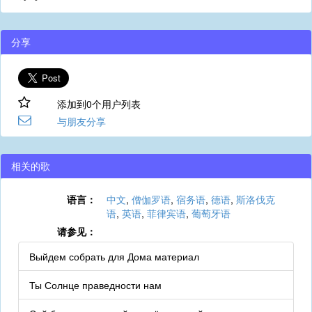
分享
添加到0个用户列表
与朋友分享
相关的歌
语言：
中文
,
僧伽罗语
,
宿务语
,
德语
,
斯洛伐克
语
,
英语
,
菲律宾语
,
葡萄牙语
请参见：
Выйдем собрать для Дома материал
Ты Солнце праведности нам