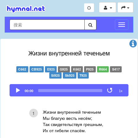
切
换
导
航
Жизни внутренней теченьем
C662
CB925
E925
G925
K662
P925
R664
S417
Si925
Sk925
T925
Audio
00:00
1x
Player
Жизни внутренней теченьем
1
Мы благую весть несём;
Так свидетельствуя грешным,
Их от гибели спасём.