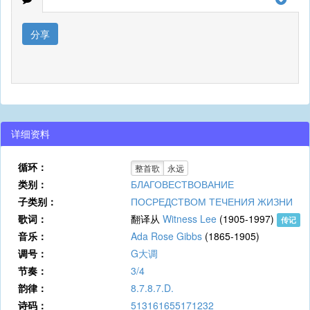
分享
详细资料
循环：
整首歌
永远
类别：
БЛАГОВЕСТВОВАНИЕ
子类别：
ПОСРЕДСТВОМ ТЕЧЕНИЯ ЖИЗНИ
歌词：
翻译从
Witness Lee
(1905-1997)
传记
音乐：
Ada Rose Gibbs
(1865-1905)
调号：
G大调
节奏：
3/4
韵律：
8.7.8.7.D.
诗码：
513161655171232