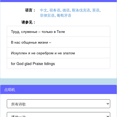
语言：
中文
,
宿务语
,
德语
,
斯洛伐克语
,
英语
,
菲律宾语
,
葡萄牙语
请参见：
Труд, служенье – только в Теле
В нас общенье жизни –
Искуплен я не серебром и не златом
for God glad Praise tidings
点唱机