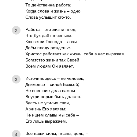
То действенна работа;
Когда слова и жизнь – одно,
Слова услышит кто-то.
Работа – это жизни плод,
2
Что Дух даёт теченьем.
Как ветви Господа – лозы –
Даём плоду рожденье.
Христос работает как жизнь, себя в нас выражая.
Богатство жизни так Своей
Всем людям Он являет.
Источник здесь – не человек,
3
Движенье – силой Божьей;
Не внешние дела важны –
Внутри порыв быть должен.
Здесь не усилия свои,
А жизнь Его являем;
Не ищем славы мы себе –
Его лишь выражаем.
Все наши силы, планы, цель, –
4