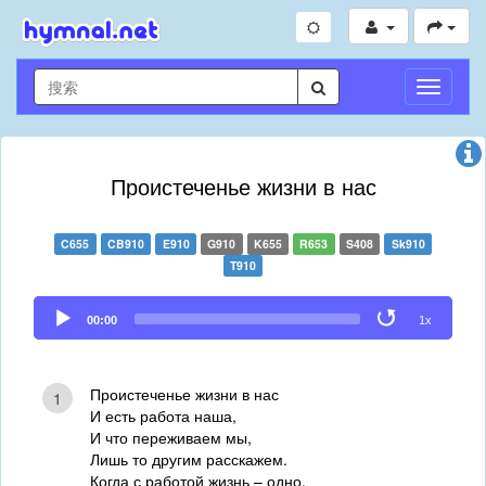
切
换
导
航
Проистеченье жизни в нас
C655
CB910
E910
G910
K655
R653
S408
Sk910
T910
Audio
00:00
1x
Player
Проистеченье жизни в нас
1
И есть работа наша,
И что переживаем мы,
Лишь то другим расскажем.
Когда с работой жизнь – одно,