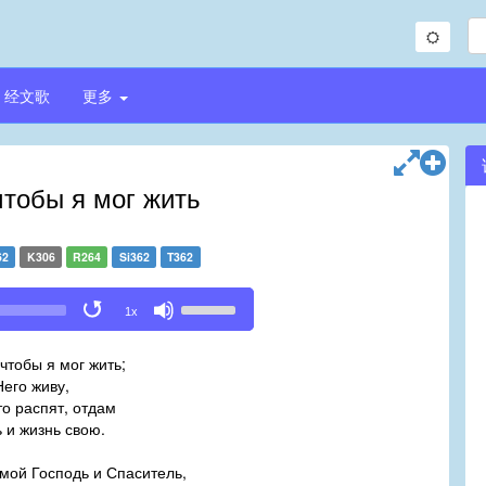
经文歌
更多
чтобы я мог жить
62
K306
R264
Si362
T362
Use
1x
Up/Down
Arrow
чтобы я мог жить;
keys
го живу,
to
то распят, отдам
increase
и жизнь свою.
or
decrease
 мой Господь и Спаситель,
volume.