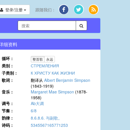
登录/注册
跟随我们：
详细资料
循环：
整首歌
永远
类别：
СТРЕМЛЕНИЯ
子类别：
К ХРИСТУ КАК ЖИЗНИ
歌词：
翻译从
Albert Benjamin Simpson
(1843-1919)
音乐：
Margaret Mae Simpson
(1878-
1958)
调号：
Ab大调
节奏：
6/8
韵律：
8.6.8.6. 与副歌。
诗码：
5345567165771253