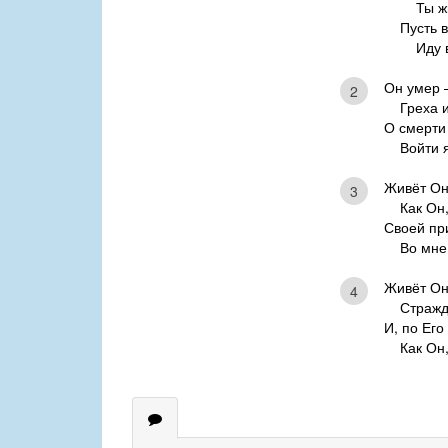
Ты жил
Пусть 
Иду вс
Он умер –
2
Греха и
О смерти 
Войти я 
Живёт Он,
3
Как Он, и
Своей пр
Во мне, 
Живёт Он
4
Стражду
И, по Его
Как Он, 