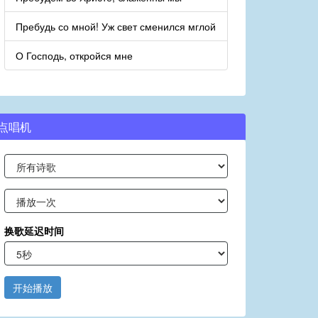
Пребудь со мной! Уж свет сменился мглой
О Господь, откройся мне
点唱机
换歌延迟时间
开始播放