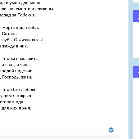
 и умер для меня.
в жизни, смерти и служенье
лед за Тобою я.
 мёртв я для себя,
 Сатаны.
глубь! О жизни высь!
жажду в них.
 чтобы я мог жить,
 свят, и чист.
иродой наделив,
Господь, живи.
, чтоб Его любовь
щим я открыл
 стопам идя,
для них я жил.