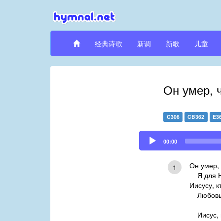
经典诗歌
新调
新歌
儿童
Он умер, 
C306
CB362
E3
Audio
00:00
Player
Он умер, 
1
Я для Не
Иисусу, к
Любовь 
Иисус,