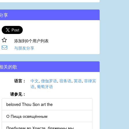
分享
添加到0个用户列表
与朋友分享
相关的歌
语言：
中文
,
僧伽罗语
,
宿务语
,
英语
,
菲律宾
语
,
葡萄牙语
请参见：
beloved Thou Son art the
О Пища освящённым
Пребудем во Христе, блаженны мы