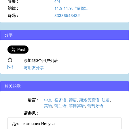
节奏：
4/4
韵律：
11.9.11.9. 与副歌。
诗码：
33336543432
分享
添加到0个用户列表
与朋友分享
相关的歌
语言：
中文
,
宿务语
,
德语
,
斯洛伐克语
,
法语
,
英语
,
菏兰语
,
菲律宾语
,
葡萄牙语
请参见：
Дух – источник Иисуса