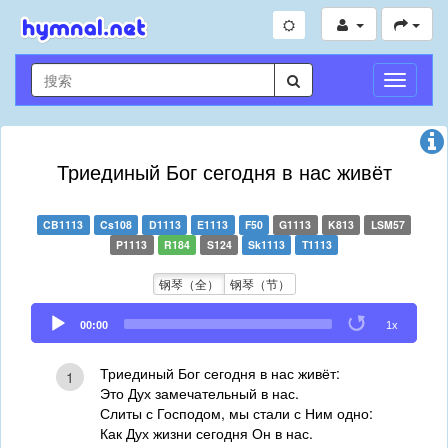
切
换
导
航
Триединый Бог сегодня в нас живёт
CB1113
Cs108
D1113
E1113
F50
G1113
K813
LSM57
P1113
R184
S124
Sk1113
T1113
钢琴（全）
钢琴（节）
Audio
00:00
1x
Player
Триединый Бог сегодня в нас живёт:
1
Это Дух замечательный в нас.
Слиты с Господом, мы стали с Ним одно:
Как Дух жизни сегодня Он в нас.