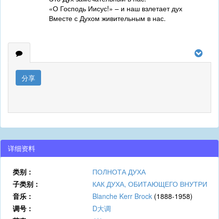
«О Господь Иисус!» – и наш взлетает дух
Вместе с Духом живительным в нас.
分享
详细资料
类别：
ПОЛНОТА ДУХА
子类别：
КАК ДУХА, ОБИТАЮЩЕГО ВНУТРИ
音乐：
Blanche Kerr Brock
(1888-1958)
调号：
D大调