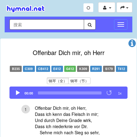
切
换
导
航
Offenbar Dich mir, oh Herr
B235
C309
CB412
E412
G412
K309
R291
S179
T412
钢琴（全）
钢琴（节）
Audio
00:00
1x
Player
Offenbar Dich mir, oh Herr,
1
Dass ich kenn das Fleisch in mir;
Und durch Deine Gnade wirk,
Dass ich niederknie vor Dir.
Sehne mich nach Sieg so sehr,