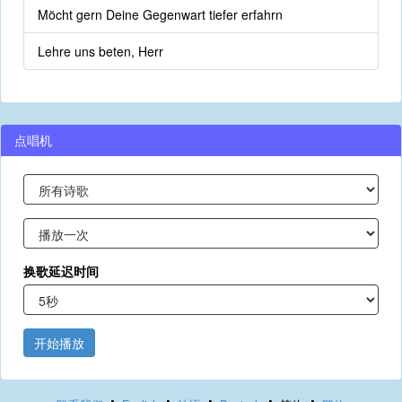
Möcht gern Deine Gegenwart tiefer erfahrn
Lehre uns beten, Herr
点唱机
换歌延迟时间
开始播放