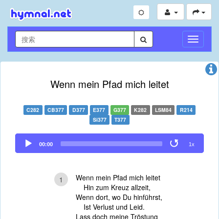
切
换
导
航
Wenn mein Pfad mich leitet
C282
CB377
D377
E377
G377
K282
LSM84
R214
Si377
T377
Audio
00:00
1x
Player
Wenn mein Pfad mich leitet
1
Hin zum Kreuz allzeit,
Wenn dort, wo Du hinführst,
Ist Verlust und Leid.
Lass doch meine Tröstung