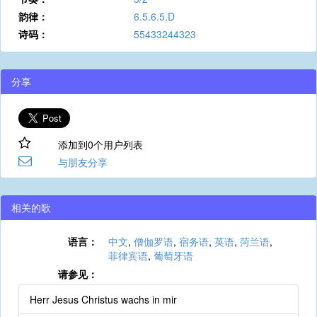
韵律：
6.5.6.5.D
诗码：
55433244323
分享
添加到0个用户列表
与朋友分享
相关的歌
语言：
中文
,
僧伽罗语
,
宿务语
,
英语
,
菏兰语
,
菲律宾语
,
葡萄牙语
请参见：
Herr Jesus Christus wachs in mir