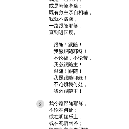
或是崎岖窄途；
既有救主亲自相辅，
我就不踌躇，
一路跟随耶稣，
直到进国度。
跟随！跟随！
我愿跟随耶稣！
不论福，不论苦，
我必跟随主！
跟随！跟随！
我愿跟随耶稣！
不论领我何处，
我必跟随主！
我今愿跟随耶稣，
2
不论在何处：
或在明媚乐土，
或在死荫幽谷；