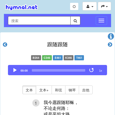
切
换
导
航
跟随跟随
B264
C346
E461
K346
T461
Audio
00:00
1x
Player
文本
文本+
和弦
钢琴
吉他
我今愿跟随耶稣，
1
不论走何路：
或是平坦大路，