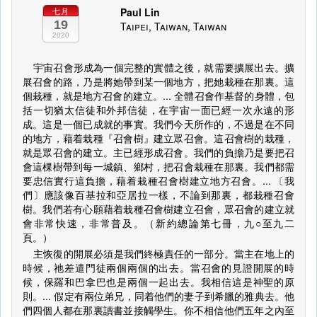
Paul Lin
七月
19
Taipei, Taiwan, Taiwan
2020
宇宙召會形成為一個完整的實體之後，就需要擴展出去。擴
展召會的路，乃是將她帶到某一個地方，把她栽種在那裏。這
個栽種，就是地方召會的建立。... 全體召會作基督的身體，包
括一切猶太信徒和外邦信徒，在宇宙一面已經一次永遠的形
成。這是一個已成就的事實。我們今天所作的，不過是在不同
的地方，藉着栽種『召會樹』建立眾召會。這召會樹的栽種，
就是眾召會的建立。主已經形成召會。我們的負擔乃是要把召
會這棵樹帶到每一城鎮、鄉村，把召會栽種在那裏。我們都需
要忠信實行這負擔，藉着栽種召會樹建立地方召會。... 〔我
們〕應該像百基拉和亞居拉一樣，不論到那裏，都栽種召會
樹。我們若有心願藉着栽種召會樹建立召會，眾召會的建立就
會非常快速，非常普及。（新約總論第七冊，九○至九二
頁。）
主恢復的開展必須是我們終極責任的一部分。當主在地上的
時候，祂差遣門徒兩個兩個的出去。當召會的見證開展的時
候，保羅和巴拿巴也是兩個一起出去。我相信這是神聖的原
則。... 假定有兩位弟兄，同着他們的妻子到希臘的雅典去。他
們四個人都在那裏讀書並接觸學生。你不相信他們五年之內至