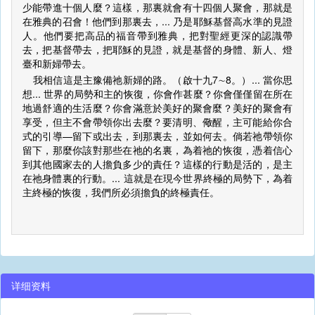
少能帶進十個人麼？這樣，那裏就會有十四個人聚會，那就是
在雅典的召會！他們到那裏去，... 乃是耶穌基督高水準的見證
人。他們要把高品的福音帶到雅典，把對聖經更深的認識帶
去，把基督帶去，把耶穌的見證，就是基督的身體、新人、燈
臺和新婦帶去。
我相信這是主豫備祂新婦的路。（啟十九7∼8。）... 當你思
想... 世界的局勢和主的恢復，你會作甚麼？你會僅僅留在所在
地過舒適的生活麼？你會滿意於美好的聚會麼？美好的聚會有
享受，但主不會帶領你出去麼？要清明、儆醒，主可能給你合
式的引導—留下或出去，到那裏去，並如何去。倘若祂帶領你
留下，那麼你該對那些在祂的名裏，為着祂的恢復，憑着信心
到其他國家去的人擔負多少的責任？這樣的行動是活的，是主
在祂身體裏的行動。... 這就是在現今世界終極的局勢下，為着
主終極的恢復，我們所必須擔負的終極責任。
详细资料