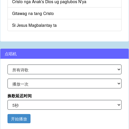
Cristo nga Anak's Dios ug pagtubos N'ya
Gitawag na tang Cristo
Si Jesus Magbalantay ta
点唱机
换歌延迟时间
开始播放