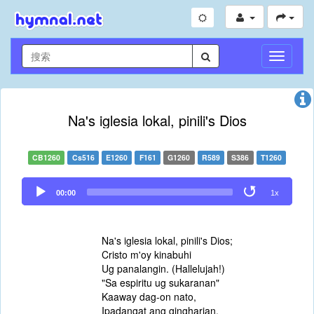
切
换
导
航
Na's iglesia lokal, pinili's Dios
CB1260
Cs516
E1260
F161
G1260
R589
S386
T1260
Audio
00:00
1x
Player
Na's iglesia lokal, pinili's Dios;
Cristo m'oy kinabuhi
Ug panalangin. (Hallelujah!)
"Sa espiritu ug sukaranan"
Kaaway dag-on nato,
Ipadangat ang gingharian.