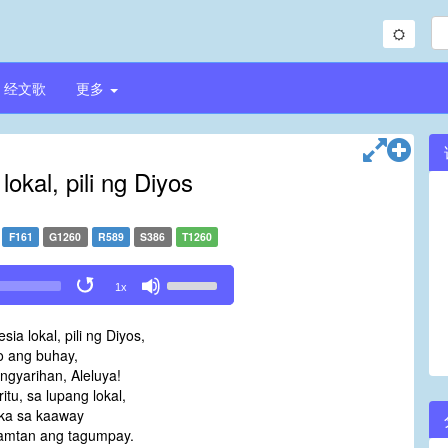
经文歌
更多
lokal, pili ng Diyos
F161
G1260
R589
S386
T1260
Use
1x
Up/Down
Arrow
sia lokal, pili ng Diyos,
keys
to ang buhay,
to
ngyarihan, Aleluya!
increase
itu, sa lupang lokal,
or
ka sa kaaway
decrease
amtan ang tagumpay.
volume.