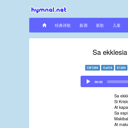
经典诗歌
新调
新歌
儿童
Sa ekklesia 
CB1260
Cs516
E1260
Audio
00:00
Player
Sa ekkle
Si Kris
At kapa
Sa espir
Makiba
At mak