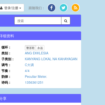
登录/注册
跟随我们：
详细资料
循环：
整首歌
永远
类别：
ANG EKKLESIA
子类别：
KANYANG LOKAL NA KAHAYAGAN
调号：
C大调
节奏：
4/4
韵律：
Peculiar Meter.
诗码：
1356361251
分享