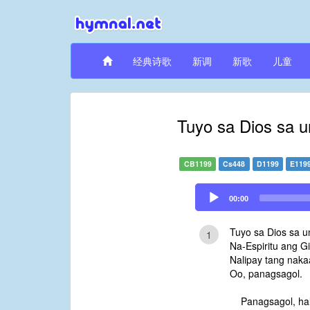
经典诗歌
新调
新歌
儿童
Tuyo sa Dios sa 
CB1199
Cs448
D1199
E119
Audio
00:00
Player
Tuyo sa Dios sa u
1
Na-Espiritu ang G
Nalipay tang naka
Oo, panagsagol.
Panagsagol, hal