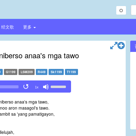
经文歌
更多
uniberso anaa's mga tawo
9
G1199
LSM209
R449
Sk1199
T1199
Use
1x
Up/Down
Arrow
niberso anaa's mga tawo,
keys
inoo aron masagol's tawo.
to
ambit sa 'yang pamatigayon,
increase
or
decrease
lelujah,
volume.