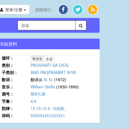
登录/注册
跟随我们：
详细资料
循环：
整首歌
永远
类别：
PAGSINATI SA DIOS
子类别：
ANG PAGPAAMBIT NIYA
歌词：
翻译从
N. N.
(1972)
音乐：
William Steffe
(1830-1890)
调号：
降B大调
节奏：
4/4
韵律：
15.15.15.6. 与副歌。
诗码：
555554351233321