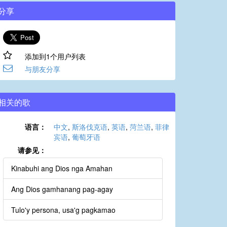
分享
添加到1个用户列表
与朋友分享
相关的歌
语言：
中文
,
斯洛伐克语
,
英语
,
菏兰语
,
菲律
宾语
,
葡萄牙语
请参见：
Kinabuhi ang Dios nga Amahan
Ang Dios gamhanang pag-agay
Tulo'y persona, usa'g pagkamao