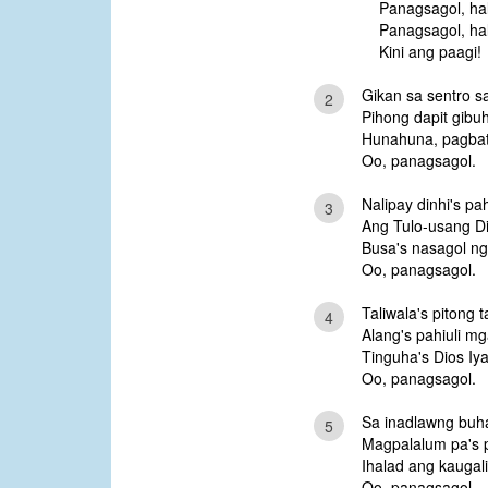
Panagsagol, hal
Panagsagol, hal
Kini ang paagi!
Gikan sa sentro s
2
Pihong dapit gibu
Hunahuna, pagbat
Oo, panagsagol.
Nalipay dinhi's pah
3
Ang Tulo-usang D
Busa's nasagol ng
Oo, panagsagol.
Taliwala's pitong
4
Alang's pahiuli m
Tinguha's Dios I
Oo, panagsagol.
Sa inadlawng buh
5
Magpalalum pa's 
Ihalad ang kaugal
Oo, panagsagol.