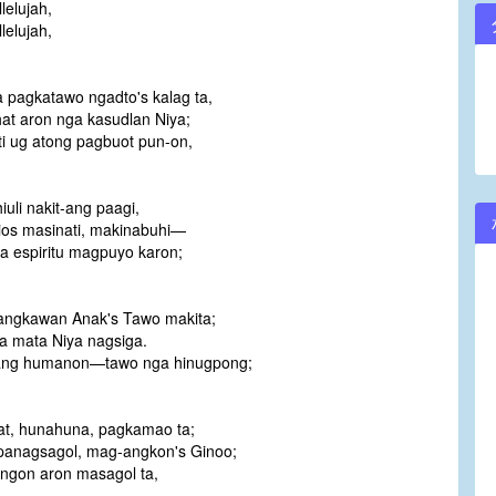
lelujah,
lelujah,
a pagkatawo ngadto's kalag ta,
hat aron nga kasudlan Niya;
i ug atong pagbuot pun-on,
iuli nakit-ang paagi,
ios masinati, makinabuhi—
a espiritu magpuyo karon;
 tangkawan Anak's Tawo makita;
ga mata Niya nagsiga.
yang humanon—tawo nga hinugpong;
at, hunahuna, pagkamao ta;
panagsagol, mag-angkon's Ginoo;
ingon aron masagol ta,