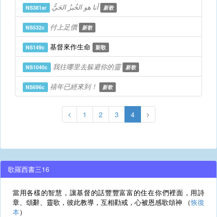
أنا هو الخُبزُ الحَيُّ
NS381ar
新歌
付上足價
NS532c
新歌
基督來作生命
NS149c
新歌
我往哪里去躲避你的靈
NS1040c
新歌
禧年已經來到！
NS696c
新歌
1
2
3
4
歌羅西書三16
當用各樣的智慧，讓基督的話豐豐富富的住在你們裡面，用詩
章、頌辭、靈歌，彼此教導，互相勸戒，心被恩感歌頌神 （
恢復
本
）