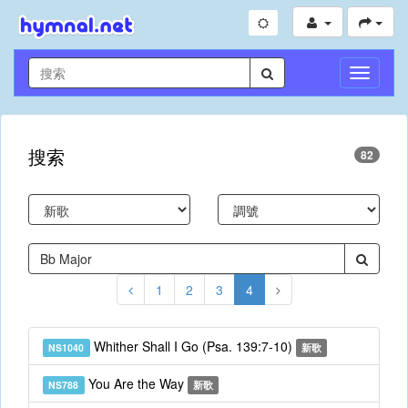
切
換
導
航
搜索
82
1
2
3
4
Whither Shall I Go (Psa. 139:7-10)
NS1040
新歌
You Are the Way
NS788
新歌