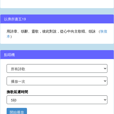
以弗所書五19
用詩章、頌辭、靈歌，彼此對說，從心中向主歌唱、頌詠 （
恢復
本
）
點唱機
換歌延遲時間
開始播放