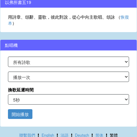
以弗所書五19
用詩章、頌辭、靈歌，彼此對說，從心中向主歌唱、頌詠 （
恢復
本
）
點唱機
換歌延遲時間
開始播放
聯繫我們
English
法語
Deutsch
简体
繁體