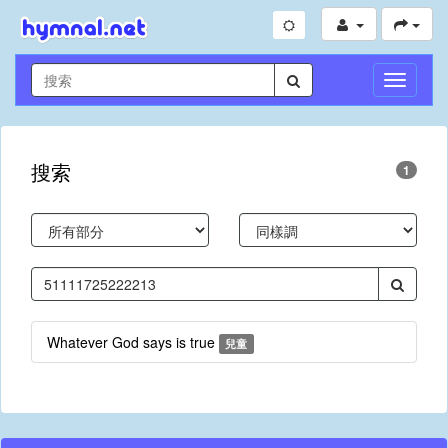
切
換
導
航
搜索
1
Whatever God says is true
兒童