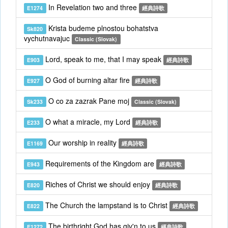
In Revelation two and three
E1274
經典詩歌
Krista budeme plnostou bohatstva
Sk820
vychutnavajuc
Classic (Slovak)
Lord, speak to me, that I may speak
E903
經典詩歌
O God of burning altar fire
E927
經典詩歌
O co za zazrak Pane moj
Sk233
Classic (Slovak)
O what a miracle, my Lord
E233
經典詩歌
Our worship in reality
E1169
經典詩歌
Requirements of the Kingdom are
E943
經典詩歌
Riches of Christ we should enjoy
E820
經典詩歌
The Church the lampstand is to Christ
E822
經典詩歌
The birthright God has giv'n to us
E1272
經典詩歌