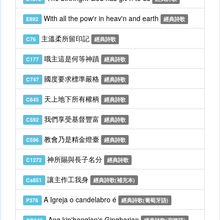
With all the pow'r in heav'n and earth
E892
經典詩歌
主溫柔所留印記
C76
經典詩歌
哦主這是何等神蹟
C177
經典詩歌
國度要求標準嚴格
C747
經典詩歌
天上地下所有權柄
C645
經典詩歌
我們享受基督豐富
C592
經典詩歌
教會乃是精金燈臺
C596
經典詩歌
神所賜與長子名分
C1272
經典詩歌
讓主作工我身
Cs851
經典詩歌(補充本)
A Igreja o candelabro é
P376
經典詩歌(葡萄牙語)
Ang kin'hanglan's Gingharian