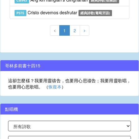
CB943
經典詩歌(宿務語)
Cristo devemos desfrutar
P375
經典詩歌(葡萄牙語)
1
2
哥林多前書十四15
這卻怎麼樣？我要用靈禱告，也要用心思禱告；我要用靈歌唱，
也要用心思歌唱。 （
恢復本
）
點唱機