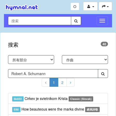
切
換
導
航
搜索
40
1
2
Cirkev je svietnikom Krista
Sk822
Classic (Slovak)
How beauteous were the marks divine
E88
經典詩歌