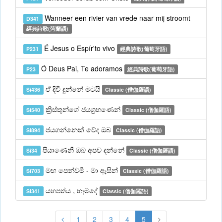
Wanneer een rivier van vrede naar mij stroomt
D341
經典詩歌(菏蘭語)
É Jesus o Espír'to vivo
P231
經典詩歌(葡萄牙語)
Ó Deus Pai, Te adoramos
P23
經典詩歌(葡萄牙語)
ඒ දිවි දුන්නේ මටයි
Si436
Classic (僧伽羅語)
ක්‍රිස්තුන්ගේ ජයග්‍රහණෙන්
Si540
Classic (僧伽羅語)
ජයගන්නෙක් වේද ඔබ
Si894
Classic (僧伽羅語)
පියාණෙනී ඔබ අපව දන්නේ
Si34
Classic (僧伽羅語)
මඟ පෙන්වමී - මා ඇසින්
Si703
Classic (僧伽羅語)
යහපත්ය , හැමදේ
Si341
Classic (僧伽羅語)
1
2
3
4
5