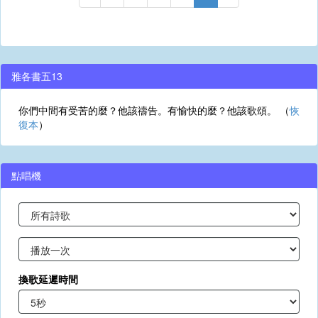
雅各書五13
你們中間有受苦的麼？他該禱告。有愉快的麼？他該歌頌。 （
恢
復本
）
點唱機
換歌延遲時間