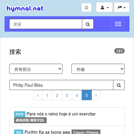
切
換
導
航
搜索
121
1
2
3
4
5
Para nós o reino hoje é um exercitar
P476
經典詩歌(葡萄牙語)
Purihin Ka sa Iyong awa
T26
Classic (Filipino)