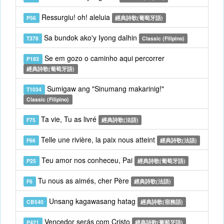
Ressurgiu! oh! aleluia
P56
經典詩歌(葡萄牙語)
Sa bundok ako'y Iyong dalhin
T378
Classic (Filipino)
Se em gozo o caminho aqui percorrer
P183
經典詩歌(葡萄牙語)
Sumigaw ang "Sinumang makarinig!"
T1034
Classic (Filipino)
Ta vie, Tu as livré
F75
經典詩歌(法語)
Telle une rivière, la paix nous atteint
F66
經典詩歌(法語)
Teu amor nos conheceu, Pai
P25
經典詩歌(葡萄牙語)
Tu nous as aimés, cher Père
F6
經典詩歌(法語)
Unsang kagawasang hatag
CB540
經典詩歌(宿務語)
Vencedor serás com Cristo
P421
經典詩歌(葡萄牙語)