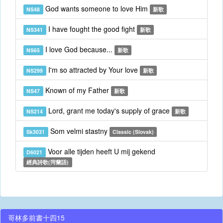
God wants someone to love Him
NS48
新歌
I have fought the good fight
NS341
新歌
I love God because...
NS65
新歌
I'm so attracted by Your love
NS299
新歌
Known of my Father
NS47
新歌
Lord, grant me today's supply of grace
NS214
新歌
Som velmi stastny
Sk3031
Classic (Slovak)
Voor alle tijden heeft U mij gekend
D6021
經典詩歌(菏蘭語)
哥林多前書十四15