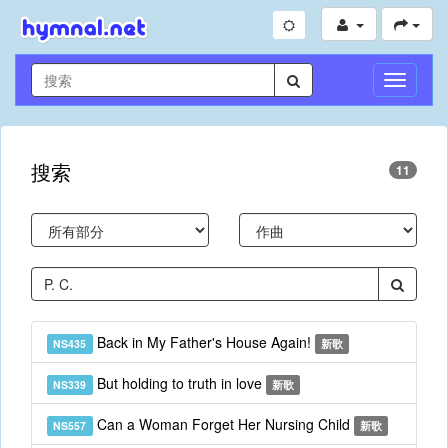
切
換
導
航
搜索
11
Back in My Father's House Again!
NS435
新歌
But holding to truth in love
NS339
新歌
Can a Woman Forget Her Nursing Child
NS557
新歌