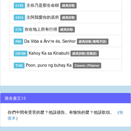
主你乃是那生命樹
C159
經典詩歌
主阿我愛你的居所
C616
經典詩歌
你在地上所有行徑
C78
經典詩歌
Da Vida a Árv're és, Senhor
P99
經典詩歌(葡萄牙語)
Kahoy Ka sa Kinabuhi
CB198
經典詩歌(宿務語)
Poon, puno ng buhay Ka
T198
Classic (Filipino)
雅各書五13
你們中間有受苦的麼？他該禱告。有愉快的麼？他該歌頌。 （
恢
復本
）