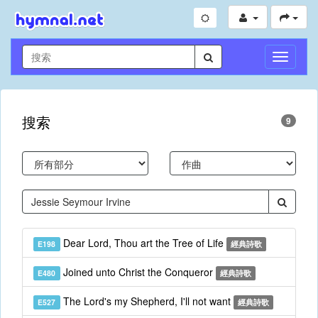
切
換
導
航
搜索
9
Dear Lord, Thou art the Tree of Life
E198
經典詩歌
Joined unto Christ the Conqueror
E480
經典詩歌
The Lord's my Shepherd, I'll not want
E527
經典詩歌