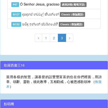
Ó Senhor Jesus, gracioso
P47
經典詩歌(葡萄牙語)
දසදහස් හඬවල් කියන්නේ
Si127
Classic (僧伽羅語)
සමිඳු ඉන්නේ ස්වර්ගයේහී
Si132
Classic (僧伽羅語)
1
2
3
歌羅西書三16
當用各樣的智慧，讓基督的話豐豐富富的住在你們裡面，用詩
章、頌辭、靈歌，彼此教導，互相勸戒，心被恩感歌頌神 （
恢復
本
）
點唱機