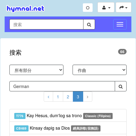
切
換
導
航
搜索
66
1
2
3
Kay Hesus, dum'log sa trono
T776
Classic (Filipino)
Kinsay dapig sa Dios
CB469
經典詩歌(宿務語)