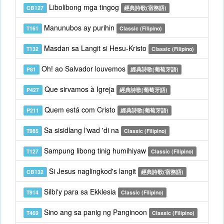
Libolibong mga tingog
CB127
經典詩歌(宿務語)
Manunubos ay purihin
T161
Classic (Filipino)
Masdan sa Langit si Hesu-Kristo
T132
Classic (Filipino)
Oh! ao Salvador louvemos
P81
經典詩歌(葡萄牙語)
Que sirvamos à Igreja
P427
經典詩歌(葡萄牙語)
Quem está com Cristo
P211
經典詩歌(葡萄牙語)
Sa sisidlang l'wad 'di na
T985
Classic (Filipino)
Sampung libong tinig humihiyaw
T127
Classic (Filipino)
Si Jesus naglingkod's langit
CB132
經典詩歌(宿務語)
Silbi'y para sa Ekklesia
T914
Classic (Filipino)
Sino ang sa panig ng Panginoon
T469
Classic (Filipino)