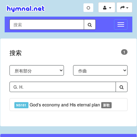
切
換
導
航
搜索
1
God's economy and His eternal plan
NS181
新歌