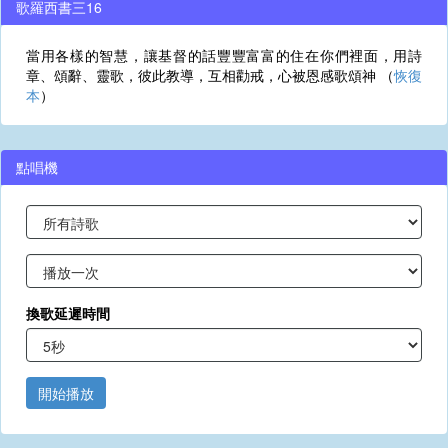
歌羅西書三16
當用各樣的智慧，讓基督的話豐豐富富的住在你們裡面，用詩
章、頌辭、靈歌，彼此教導，互相勸戒，心被恩感歌頌神 （
恢復
本
）
點唱機
換歌延遲時間
開始播放