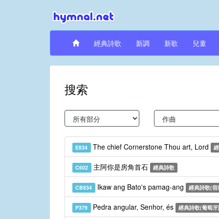
經典詩歌
新調
新歌
兒童
搜索
The chief Cornerstone Thou art, Lord
E834
經
主阿你是房角首石
C602
經典詩歌
Ikaw ang Bato's pamag-ang
CB834
經典詩歌(宿
Pedra angular, Senhor, és
P379
經典詩歌(葡萄牙