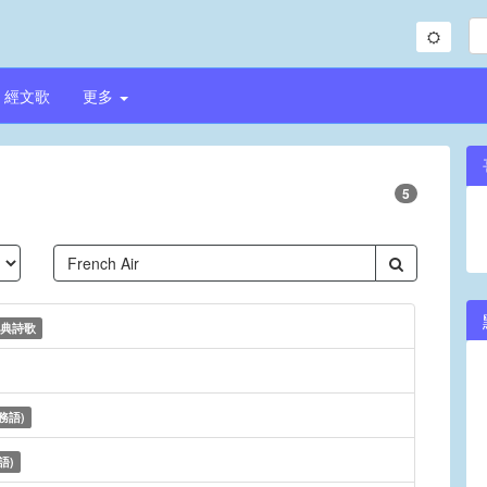
經文歌
更多
5
典詩歌
務語)
語)