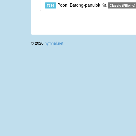
Poon, Batong-panulok Ka
T834
Classic (Filipino)
© 2026
hymnal.net