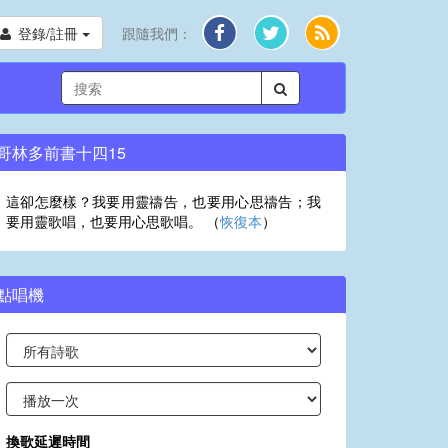
登錄/註冊
跟隨我們：
哥林多前書十四15
這卻怎麼樣？我要用靈禱告，也要用心思禱告；我
要用靈歌唱，也要用心思歌唱。 （
恢復本
）
點唱機
換歌延遲時間