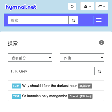
切
換
導
航
搜索
2
Why should I fear the darkest hour
E731
經典詩歌
Sa karimlan ba'y mangamba
T731
Classic (Filipino)