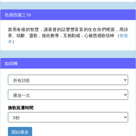
歌羅西書三16
當用各樣的智慧，讓基督的話豐豐富富的住在你們裡面，用詩
章、頌辭、靈歌，彼此教導，互相勸戒，心被恩感歌頌神 （
恢復
本
）
點唱機
換歌延遲時間
開始播放