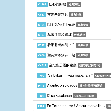
信心的腳蹤
C1269
經典詩歌
前進基督精兵
C633
經典詩歌
哦主死的領土你曾
C104
經典詩歌
為著這餅和這杯
C187
經典詩歌
看那勝者奏凱上升
C112
經典詩歌
聖徒實際活在一起
C600
經典詩歌
金燈臺是靈的複製
Cs511
經典詩歌(補充本)
"Sa bukas, h'wag mabahala,"
T700
Classic (Fili
Avante, ó soldados
P413
經典詩歌(葡萄牙語)
Di sa kasalanan
T122
Classic (Filipino)
En Toi demeurer ! Amour merveilleux
F104
經