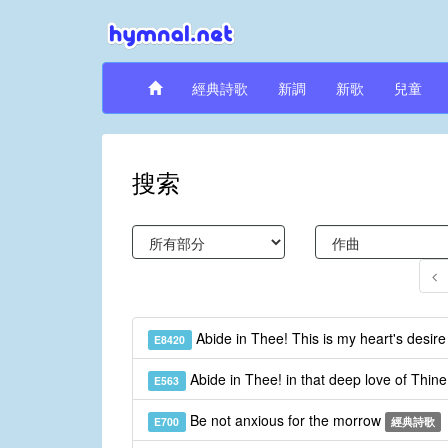
經典詩歌
新調
新歌
兒童
搜索
Abide in Thee! This is my heart's desir
E8420
Abide in Thee! in that deep love of Thin
E563
Be not anxious for the morrow
E700
經典詩歌