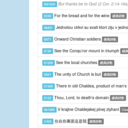
But thanks be to God (2 Cor. 2:14-16a
NS1029
For the bread and for the wine
E226
經典詩歌
Jednotou cirkvi su svati ktori ziju v jedn
Sk831
Onward Christian soldiers
E871
經典詩歌
See the Conqu'ror mount in triumph
E130
經
See the local churches
E1259
經典詩歌
The unity of Church is but
E831
經典詩歌
There in old Chaldea, product of man's 
E1269
Thou, Lord, to death's domain
E122
經典詩歌
V krajine Chaldejskej plnej zlyhani
Sk1269
Clas
住在你裏面這是我
C420
經典詩歌