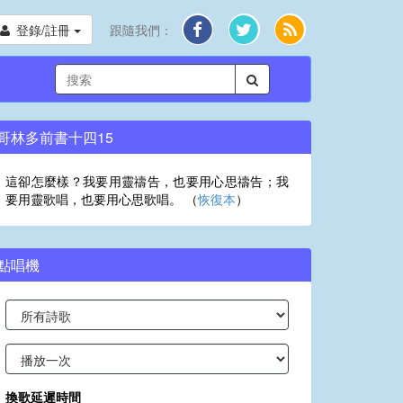
登錄/註冊
跟隨我們：
哥林多前書十四15
這卻怎麼樣？我要用靈禱告，也要用心思禱告；我
要用靈歌唱，也要用心思歌唱。 （
恢復本
）
點唱機
換歌延遲時間