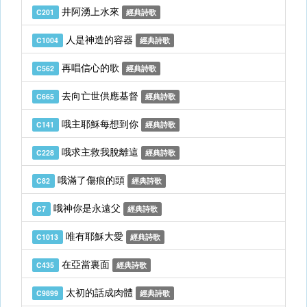
井阿湧上水來
C201
經典詩歌
人是神造的容器
C1004
經典詩歌
再唱信心的歌
C562
經典詩歌
去向亡世供應基督
C665
經典詩歌
哦主耶穌每想到你
C141
經典詩歌
哦求主救我脫離這
C228
經典詩歌
哦滿了傷痕的頭
C82
經典詩歌
哦神你是永遠父
C7
經典詩歌
唯有耶穌大愛
C1013
經典詩歌
在亞當裏面
C435
經典詩歌
太初的話成肉體
C9899
經典詩歌