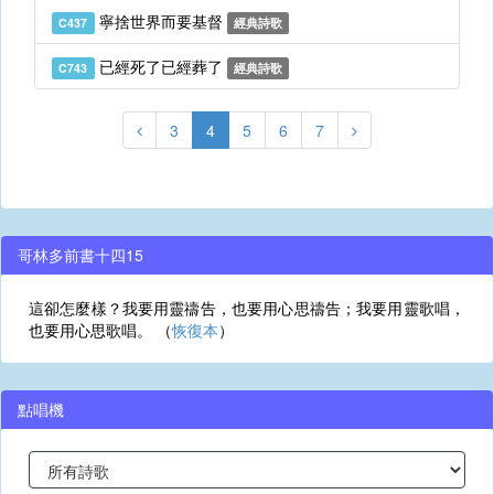
寧捨世界而要基督
C437
經典詩歌
已經死了已經葬了
C743
經典詩歌
3
4
5
6
7
哥林多前書十四15
這卻怎麼樣？我要用靈禱告，也要用心思禱告；我要用靈歌唱，
也要用心思歌唱。 （
恢復本
）
點唱機