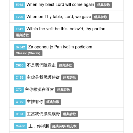
When my blest Lord will come again
E965
經典詩歌
When on Thy table, Lord, we gaze
E220
經典詩歌
Within the veil: be this, belov'd, thy portion
E642
經典詩歌
Za oponou je Pan tvojim podielom
Sk642
Classic (Slovak)
不是我們隨意走
C650
經典詩歌
主你是我照護侍從
C153
經典詩歌
主你根源在亙古
C72
經典詩歌
主惟有你
C192
經典詩歌
主當我們漂流曠野
C131
經典詩歌
主，你得勝
Cs430
經典詩歌(補充本)