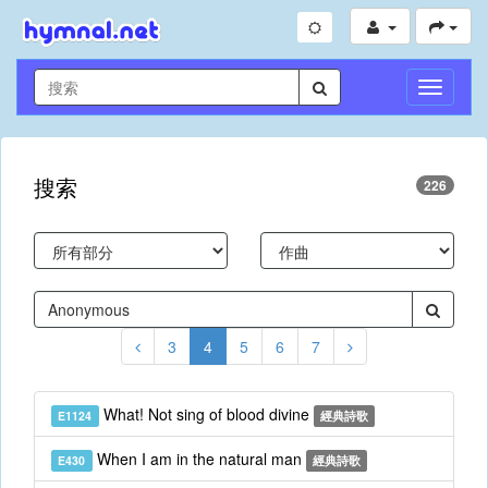
切
換
導
航
搜索
226
3
4
5
6
7
What! Not sing of blood divine
E1124
經典詩歌
When I am in the natural man
E430
經典詩歌