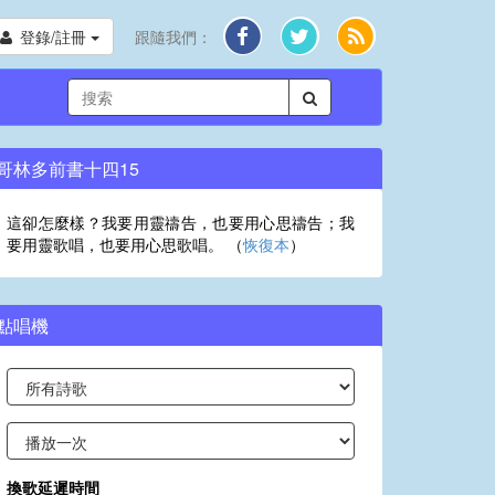
登錄/註冊
跟隨我們：
哥林多前書十四15
這卻怎麼樣？我要用靈禱告，也要用心思禱告；我
要用靈歌唱，也要用心思歌唱。 （
恢復本
）
點唱機
換歌延遲時間