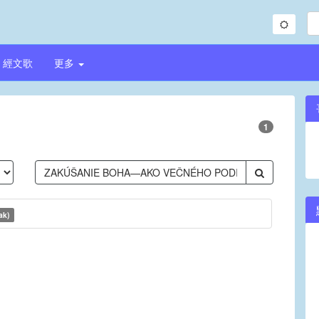
經文歌
更多
1
ak)