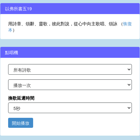
以弗所書五19
用詩章、頌辭、靈歌，彼此對說，從心中向主歌唱、頌詠 （
恢復
本
）
點唱機
換歌延遲時間
開始播放