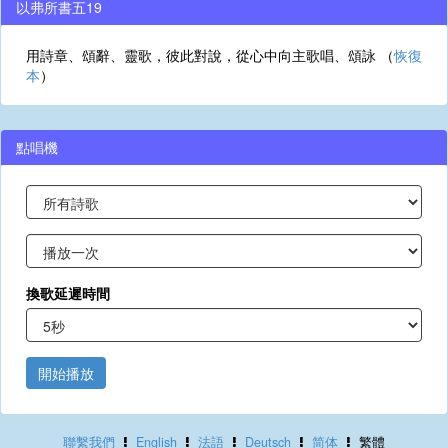
以弗所書五19
用詩章、頌辭、靈歌，彼此對說，從心中向主歌唱、頌詠 （
恢復
本
）
點唱機
換歌延遲時間
開始播放
聯繫我們
English
法語
Deutsch
简体
繁體