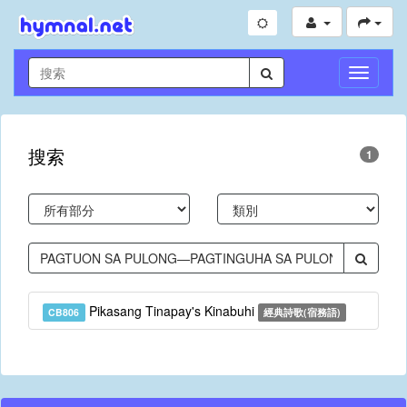
切
換
導
航
搜索
1
Pikasang Tinapay's Kinabuhi
CB806
經典詩歌(宿務語)