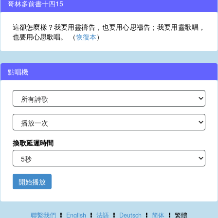
哥林多前書十四15
這卻怎麼樣？我要用靈禱告，也要用心思禱告；我要用靈歌唱，
也要用心思歌唱。 （
恢復本
）
點唱機
換歌延遲時間
開始播放
聯繫我們
English
法語
Deutsch
简体
繁體