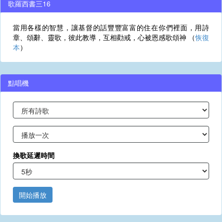
歌羅西書三16
當用各樣的智慧，讓基督的話豐豐富富的住在你們裡面，用詩
章、頌辭、靈歌，彼此教導，互相勸戒，心被恩感歌頌神 （
恢復
本
）
點唱機
換歌延遲時間
開始播放