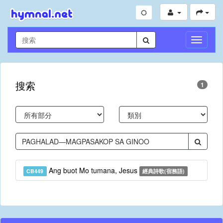
切
換
導
航
搜索
1
Ang buot Mo tumana, Jesus
CB449
經典詩歌(宿務語)