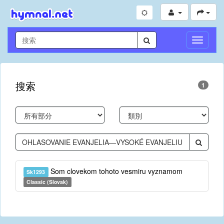
切
換
導
航
搜索
1
Som clovekom tohoto vesmiru vyznamom
Sk1293
Classic (Slovak)