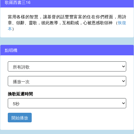
歌羅西書三16
當用各樣的智慧，讓基督的話豐豐富富的住在你們裡面，用詩
章、頌辭、靈歌，彼此教導，互相勸戒，心被恩感歌頌神 （
恢復
本
）
點唱機
換歌延遲時間
開始播放