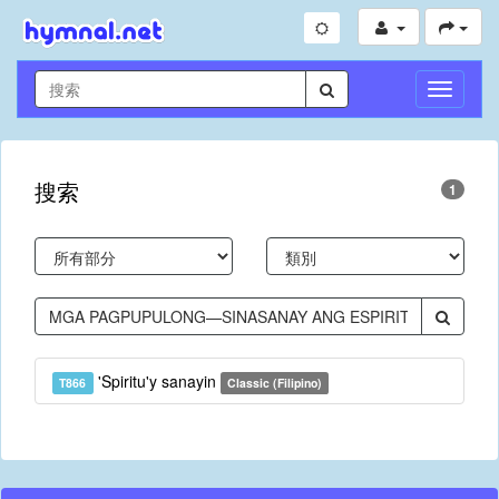
切
換
導
航
搜索
1
'Spiritu'y sanayin
T866
Classic (Filipino)