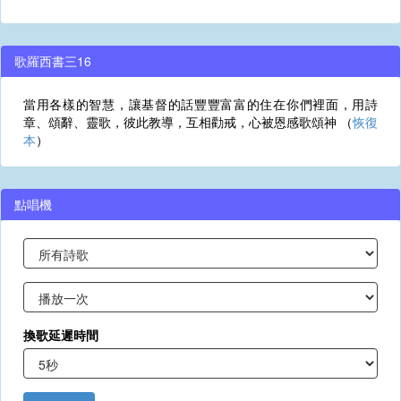
歌羅西書三16
當用各樣的智慧，讓基督的話豐豐富富的住在你們裡面，用詩
章、頌辭、靈歌，彼此教導，互相勸戒，心被恩感歌頌神 （
恢復
本
）
點唱機
換歌延遲時間