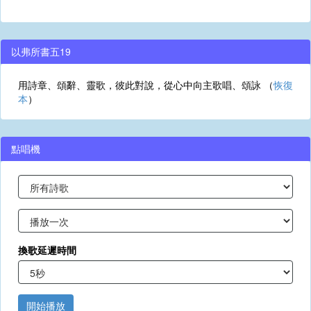
以弗所書五19
用詩章、頌辭、靈歌，彼此對說，從心中向主歌唱、頌詠 （
恢復
本
）
點唱機
換歌延遲時間
開始播放