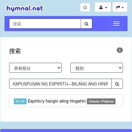
切
換
導
航
搜索
1
Espiritu'y hangin ating hingahin
T1114
Classic (Filipino)