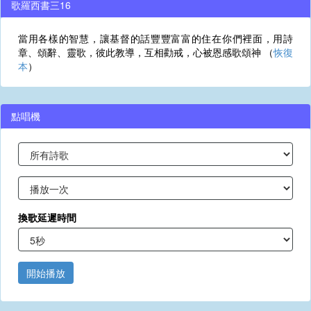
歌羅西書三16
當用各樣的智慧，讓基督的話豐豐富富的住在你們裡面，用詩
章、頌辭、靈歌，彼此教導，互相勸戒，心被恩感歌頌神 （
恢復
本
）
點唱機
換歌延遲時間
開始播放