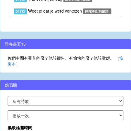
Weet je dat je werd verkozen
D1332
經典詩歌(菏蘭語)
雅各書五13
你們中間有受苦的麼？他該禱告。有愉快的麼？他該歌頌。 （
恢
復本
）
點唱機
換歌延遲時間