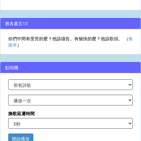
雅各書五13
你們中間有受苦的麼？他該禱告。有愉快的麼？他該歌頌。 （
恢
復本
）
點唱機
換歌延遲時間
開始播放