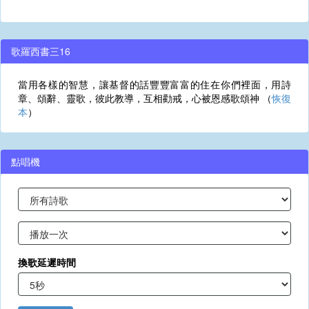
歌羅西書三16
當用各樣的智慧，讓基督的話豐豐富富的住在你們裡面，用詩
章、頌辭、靈歌，彼此教導，互相勸戒，心被恩感歌頌神 （
恢復
本
）
點唱機
換歌延遲時間