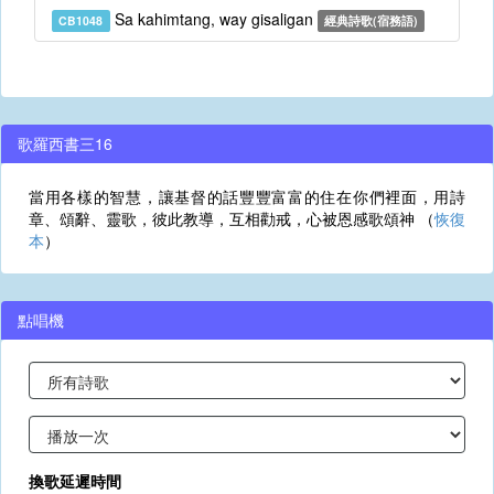
Sa kahimtang, way gisaligan
CB1048
經典詩歌(宿務語)
歌羅西書三16
當用各樣的智慧，讓基督的話豐豐富富的住在你們裡面，用詩
章、頌辭、靈歌，彼此教導，互相勸戒，心被恩感歌頌神 （
恢復
本
）
點唱機
換歌延遲時間