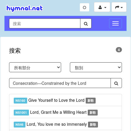
切
換
導
航
搜索
4
Give Yourself to Love the Lord
NS160
新歌
Lord, Grant Me a Willing Heart
NS1001
新歌
Lord, You love me so immensely
NS46
新歌