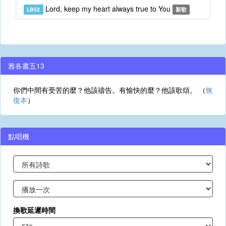
Lord, keep my heart always true to You
LB52
新歌
雅各書五13
你們中間有受苦的麼？他該禱告。有愉快的麼？他該歌頌。 （
恢
復本
）
點唱機
換歌延遲時間