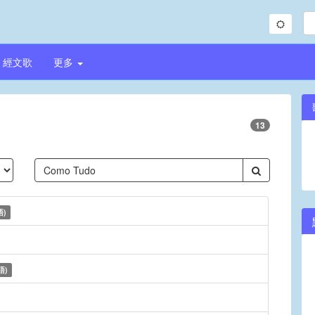
經文歌
更多
13
)
語)