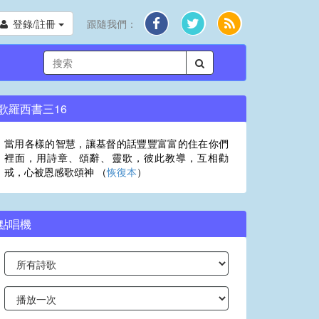
登錄/註冊
跟隨我們：
歌羅西書三16
當用各樣的智慧，讓基督的話豐豐富富的住在你們
裡面，用詩章、頌辭、靈歌，彼此教導，互相勸
戒，心被恩感歌頌神 （
恢復本
）
點唱機