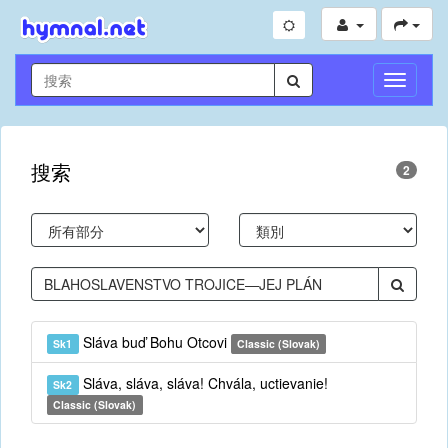
切
換
導
航
搜索
2
Sláva buď Bohu Otcovi
Sk1
Classic (Slovak)
Sláva, sláva, sláva! Chvála, uctievanie!
Sk2
Classic (Slovak)