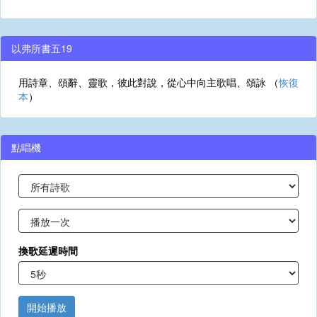
以弗所書五19
用詩章、頌辭、靈歌，彼此對說，從心中向主歌唱、頌詠 （
恢復
本
）
點唱機
換歌延遲時間
開始播放