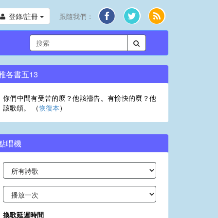
登錄/註冊
跟隨我們：
雅各書五13
你們中間有受苦的麼？他該禱告。有愉快的麼？他
該歌頌。 （
恢復本
）
點唱機
換歌延遲時間