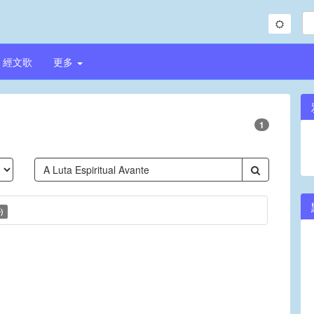
經文歌
更多
1
)