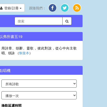
登錄/註冊
跟隨我們：
以弗所書五19
用詩章、頌辭、靈歌，彼此對說，從心中向主歌
唱、頌詠 （
恢復本
）
點唱機
換歌延遲時間