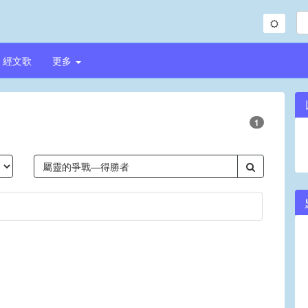
經文歌
更多
1